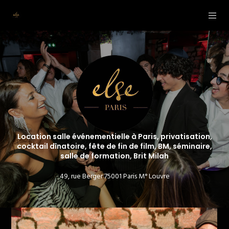
Location salle événementielle à Paris, privatisation,
cocktail dînatoire, fête de fin de film, BM, séminaire,
salle de formation, Brit Milah
49, rue Berger 75001 Paris M° Louvre